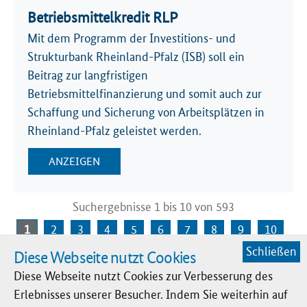
Betriebsmittelkredit RLP
Mit dem Programm der Investitions- und
Strukturbank Rheinland-Pfalz (ISB) soll ein
Beitrag zur langfristigen
Betriebsmittelfinanzierung und somit auch zur
Schaffung und Sicherung von Arbeitsplätzen in
Rheinland-Pfalz geleistet werden.
ANZEIGEN
Suchergebnisse 1 bis 10 von 593
1
2
3
4
5
6
7
8
9
10
Schließen
Diese Webseite nutzt Cookies
nächste
Diese Webseite nutzt Cookies zur Verbesserung des
Erlebnisses unserer Besucher. Indem Sie weiterhin auf