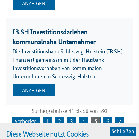
ANZEIGEN
IB.SH Investitionsdarlehen
kommunalnahe Unternehmen
Die Investitionsbank Schleswig-Holstein (IB.SH)
finanziert gemeinsam mit der Hausbank
Investitionsvorhaben von kommunalen
Unternehmen in Schleswig-Holstein.
ANZEIGEN
Suchergebnisse 41 bis 50 von 593
vorherige
1
2
3
4
5
6
7
Schließen
Diese Webseite nutzt Cookies
8
9
10
nächste