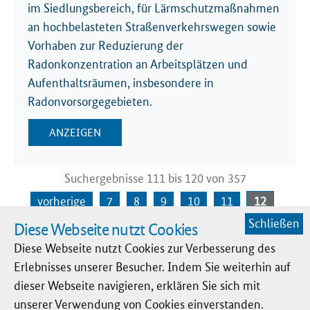
im Siedlungsbereich, für Lärmschutzmaßnahmen
an hochbelasteten Straßenverkehrswegen sowie
Vorhaben zur Reduzierung der
Radonkonzentration an Arbeitsplätzen und
Aufenthaltsräumen, insbesondere in
Radonvorsorgegebieten.
ANZEIGEN
Suchergebnisse 111 bis 120 von 357
vorherige
7
8
9
10
11
12
Schließen
Diese Webseite nutzt Cookies
13
14
15
16
nächste
Diese Webseite nutzt Cookies zur Verbesserung des
Erlebnisses unserer Besucher. Indem Sie weiterhin auf
dieser Webseite navigieren, erklären Sie sich mit
unserer Verwendung von Cookies einverstanden.
© Kompetenzzentrum Tourismus des Bundes 2026