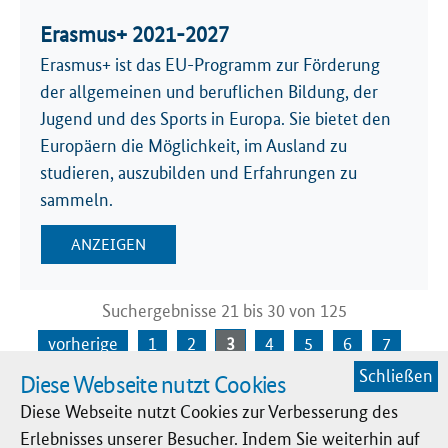
Erasmus+ 2021-2027
Erasmus+ ist das EU-Programm zur Förderung
der allgemeinen und beruflichen Bildung, der
Jugend und des Sports in Europa. Sie bietet den
Europäern die Möglichkeit, im Ausland zu
studieren, auszubilden und Erfahrungen zu
sammeln.
ANZEIGEN
Suchergebnisse 21 bis 30 von 125
vorherige
1
2
3
4
5
6
7
Schließen
Diese Webseite nutzt Cookies
8
9
10
nächste
Diese Webseite nutzt Cookies zur Verbesserung des
Erlebnisses unserer Besucher. Indem Sie weiterhin auf