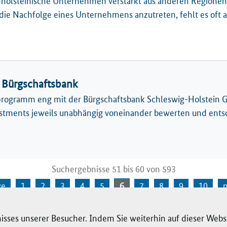
-holsteinische Unternehmen verstärkt aus anderen Regionen
die Nachfolge eines Unternehmens anzutreten, fehlt es oft a
r Bürgschaftsbank
sprogramm eng mit der Bürgschaftsbank Schleswig-Holstein
estments jeweils unabhängig voneinander bewerten und ents
Suchergebnisse 51 bis 60 von 593
ge
1
2
3
4
5
6
7
8
9
10
n
isses unserer Besucher. Indem Sie weiterhin auf dieser Webs