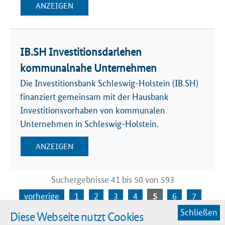
ANZEIGEN
IB.SH Investitionsdarlehen
kommunalnahe Unternehmen
Die Investitionsbank Schleswig-Holstein (IB.SH)
finanziert gemeinsam mit der Hausbank
Investitionsvorhaben von kommunalen
Unternehmen in Schleswig-Holstein.
ANZEIGEN
Suchergebnisse 41 bis 50 von 593
vorherige
1
2
3
4
5
6
7
Schließen
Diese Webseite nutzt Cookies
8
9
10
nächste